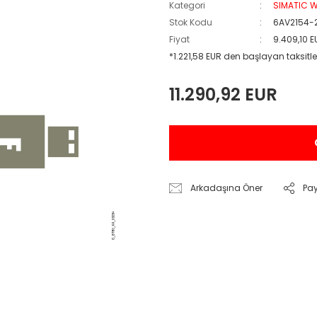
Kategori
SIMATIC W
Stok Kodu
6AV2154-
Fiyat
9.409,10 
*1.221,58 EUR den başlayan taksitler
11.290,92 EUR
Arkadaşına Öner
Pa