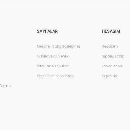
Gönder
SAYFALAR
HESABIM
Mesafeli Satış Sözleşmesi
Hesabım
Gizlilik ve Güvenlik
Sipariş Takip
İptal İade Koşullari
Favorileriniz
Kişisel Veriler Politikası
Sepetiniz
 Formu