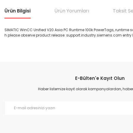
Ürün Bilgisi
Ürün Yorumları
Taksit S
SIMATIC WinCC Unified V20 Asia PC Runtime 100k PowerTags, runtime softw
h please observe product release: support.industry.siemens.com entry ID
Bu ürünün fiyat bilgisi, resim, ürün açıklamalarında ve diğer konular
Görüş ve önerileriniz için teşekkür ederiz.
E-Bülten'e Kayıt Olun
Ürün resmi kalitesiz, bozuk veya görüntülenemiyor.
Ürün açıklamasında eksik bilgiler bulunuyor.
Haber listemize kayıt olarak kampanyalardan, haberda
Ürün bilgilerinde hatalar bulunuyor.
Ürün fiyatı diğer sitelerden daha pahalı.
Bu ürüne benzer farklı alternatifler olmalı.