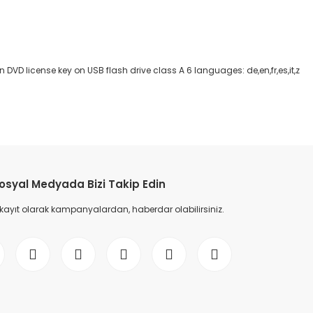
VD license key on USB flash drive class A 6 languages: de,en,fr,es,it,z
etebilirsiniz.
osyal Medyada Bizi Takip Edin
 kayıt olarak kampanyalardan, haberdar olabilirsiniz.