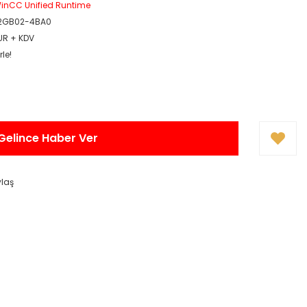
inCC Unified Runtime
2GB02-4BA0
EUR + KDV
le!
Gelince Haber Ver
ylaş