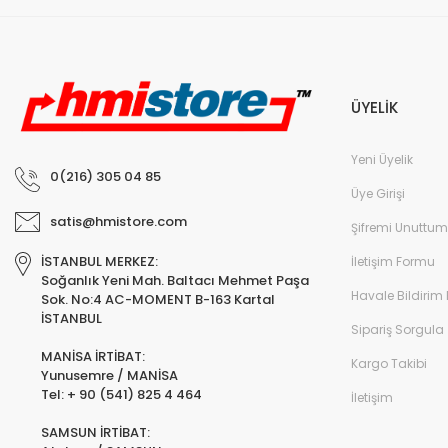
ÜYELİK
Yeni Üyelik
0(216) 305 04 85
Üye Girişi
satis@hmistore.com
Şifremi Unuttum
İSTANBUL MERKEZ:
İletişim Formu
Soğanlık Yeni Mah. Baltacı Mehmet Paşa
Havale Bildirim
Sok. No:4 AC-MOMENT B-163 Kartal
İSTANBUL
Sipariş Sorgula
MANİSA İRTİBAT:
Kargo Takibi
Yunusemre / MANİSA
Tel: + 90 (541) 825 4 464
İletişim
SAMSUN İRTİBAT: