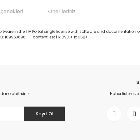
eçenekleri
Önerileriniz
are in the TIA Portal single license with software and documentation on D
: 109963696 - - content: set (1x DVD + 1x USB)
da yetersiz gördüğünüz noktaları öneri formunu kullanarak tarafımıza il
Bu ürüne ilk yorumu siz yapın!
S
Yorum Yaz
r olabilirsiniz.
Haber listemize
Kayıt Ol