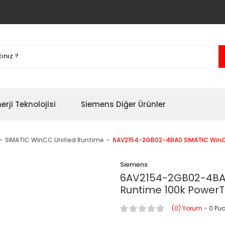
erji Teknolojisi
Siemens Diğer Ürünler
SIMATIC WinCC Unified Runtime
6AV2154-2GB02-4BA0 SIMATIC WinCC
Siemens
6AV2154-2GB02-4BA0
Runtime 100k PowerT
(0) Yorum
- 0 Pu