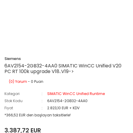
Siemens
6AV2154-2GB32-4AA0 SIMATIC WinCC Unified V20
PC RT 100k upgrade V18..V19->
(0) Yorum
- 0 Puan
Kategori
SIMATIC WinCC Unified Runtime
Stok Kodu
6AV2154-2GB32-4AA0
Fiyat
2.823,10 EUR + KDV
*366,52 EUR den başlayan taksitlerle!
3.387,72 EUR