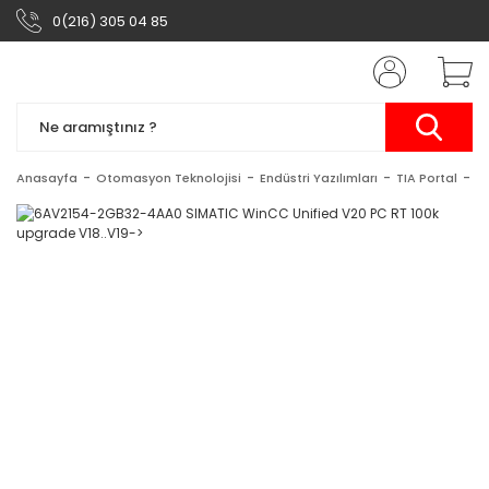
0(216) 305 04 85
Anasayfa
Otomasyon Teknolojisi
Endüstri Yazılımları
TIA Portal
S