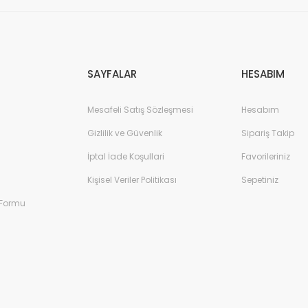
Gönder
SAYFALAR
HESABIM
Mesafeli Satış Sözleşmesi
Hesabım
Gizlilik ve Güvenlik
Sipariş Takip
İptal İade Koşullari
Favorileriniz
Kişisel Veriler Politikası
Sepetiniz
 Formu