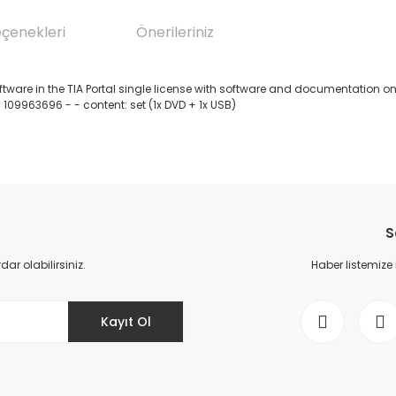
eçenekleri
Önerileriniz
are in the TIA Portal single license with software and documentation on DV
109963696 - - content: set (1x DVD + 1x USB)
da yetersiz gördüğünüz noktaları öneri formunu kullanarak tarafımıza il
Bu ürüne ilk yorumu siz yapın!
S
Yorum Yaz
r olabilirsiniz.
Haber listemize
Kayıt Ol