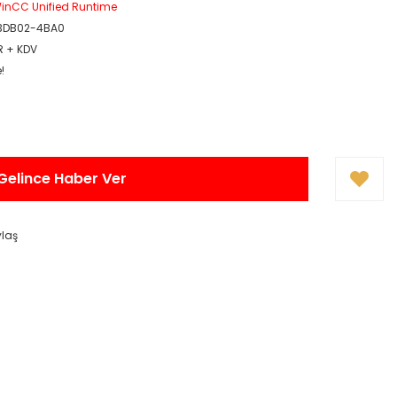
inCC Unified Runtime
3DB02-4BA0
R + KDV
!
Gelince Haber Ver
ylaş