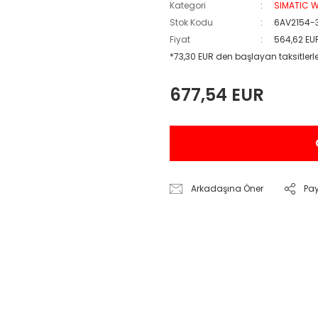
Kategori
SIMATIC W
Stok Kodu
6AV2154-
Fiyat
564,62 EU
*73,30 EUR den başlayan taksitlerle
677,54 EUR
Arkadaşına Öner
Pa