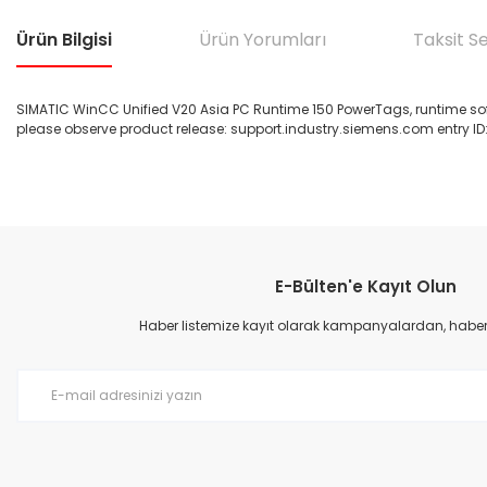
Ürün Bilgisi
Ürün Yorumları
Taksit S
SIMATIC WinCC Unified V20 Asia PC Runtime 150 PowerTags, runtime softw
please observe product release: support.industry.siemens.com entry ID: 
Bu ürünün fiyat bilgisi, resim, ürün açıklamalarında ve diğer konular
Görüş ve önerileriniz için teşekkür ederiz.
E-Bülten'e Kayıt Olun
Ürün resmi kalitesiz, bozuk veya görüntülenemiyor.
Ürün açıklamasında eksik bilgiler bulunuyor.
Haber listemize kayıt olarak kampanyalardan, haberda
Ürün bilgilerinde hatalar bulunuyor.
Ürün fiyatı diğer sitelerden daha pahalı.
Bu ürüne benzer farklı alternatifler olmalı.