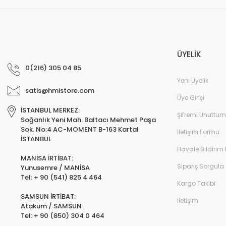
ÜYELİK
0(216) 305 04 85
Yeni Üyelik
satis@hmistore.com
Üye Girişi
İSTANBUL MERKEZ:
Şifremi Unuttum
Soğanlık Yeni Mah. Baltacı Mehmet Paşa
Sok. No:4 AC-MOMENT B-163 Kartal
İletişim Formu
İSTANBUL
Havale Bildirim
MANİSA İRTİBAT:
Sipariş Sorgula
Yunusemre / MANİSA
Tel: + 90 (541) 825 4 464
Kargo Takibi
SAMSUN İRTİBAT:
İletişim
Atakum / SAMSUN
Tel: + 90 (850) 304 0 464