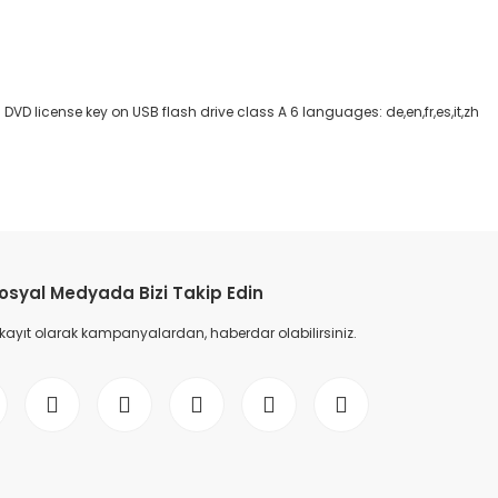
D license key on USB flash drive class A 6 languages: de,en,fr,es,it,zh
etebilirsiniz.
osyal Medyada Bizi Takip Edin
 kayıt olarak kampanyalardan, haberdar olabilirsiniz.