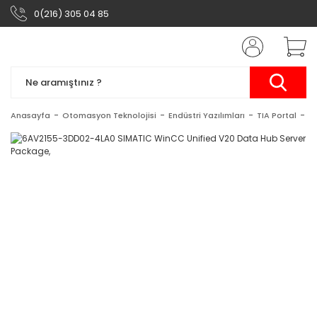
0(216) 305 04 85
Anasayfa
Otomasyon Teknolojisi
Endüstri Yazılımları
TIA Portal
S