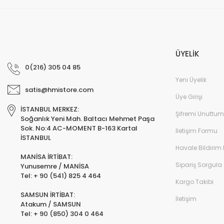
ÜYELİK
0(216) 305 04 85
Yeni Üyelik
satis@hmistore.com
Üye Girişi
İSTANBUL MERKEZ:
Şifremi Unuttum
Soğanlık Yeni Mah. Baltacı Mehmet Paşa
Sok. No:4 AC-MOMENT B-163 Kartal
İletişim Formu
İSTANBUL
Havale Bildirim
MANİSA İRTİBAT:
Sipariş Sorgula
Yunusemre / MANİSA
Tel: + 90 (541) 825 4 464
Kargo Takibi
SAMSUN İRTİBAT:
İletişim
Atakum / SAMSUN
Tel: + 90 (850) 304 0 464