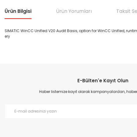
Ürün Bilgisi
Ürün Yorumları
Taksit S
SIMATIC WinCC Unified V20 Audit Basis, option for WinCC Unified, runti
ery
Bu ürünün fiyat bilgisi, resim, ürün açıklamalarında ve diğer konular
Görüş ve önerileriniz için teşekkür ederiz.
E-Bülten'e Kayıt Olun
Ürün resmi kalitesiz, bozuk veya görüntülenemiyor.
Ürün açıklamasında eksik bilgiler bulunuyor.
Haber listemize kayıt olarak kampanyalardan, haberda
Ürün bilgilerinde hatalar bulunuyor.
Ürün fiyatı diğer sitelerden daha pahalı.
Bu ürüne benzer farklı alternatifler olmalı.