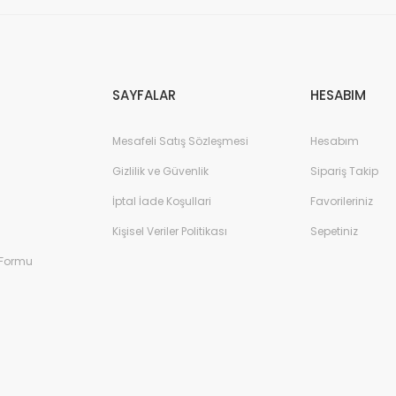
Gönder
SAYFALAR
HESABIM
Mesafeli Satış Sözleşmesi
Hesabım
Gizlilik ve Güvenlik
Sipariş Takip
İptal İade Koşullari
Favorileriniz
Kişisel Veriler Politikası
Sepetiniz
 Formu