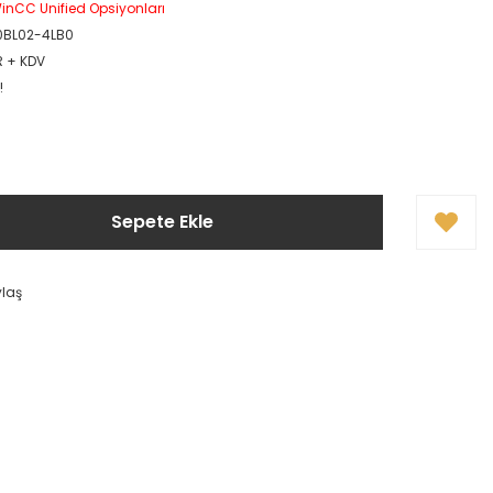
inCC Unified Opsiyonları
0BL02-4LB0
R + KDV
!
Sepete Ekle
ylaş