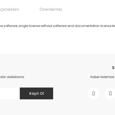
eçenekleri
Önerileriniz
me software, single license without software and documentation license k
da yetersiz gördüğünüz noktaları öneri formunu kullanarak tarafımıza il
Bu ürüne ilk yorumu siz yapın!
S
Yorum Yaz
r olabilirsiniz.
Haber listemize
Kayıt Ol