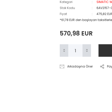
Kategori
SIMATIC W
Stok Kodu
6AV2157-
Fiyat
475,82 EU
*61,78 EUR den başlayan taksitlerle
570,98 EUR
Arkadaşına Öner
Pa