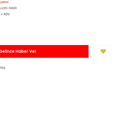
uarlar
3JJ20-0AX0
R + KDV
Gelince Haber Ver
ylaş