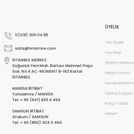
ÜYELİK
0(216) 305 04 85
Yeni Üyelik
satis@hmistore.com
Üye Girişi
İSTANBUL MERKEZ:
Şifremi Unuttum
Soğanlık Yeni Mah. Baltacı Mehmet Paşa
Sok. No:4 AC-MOMENT B-163 Kartal
İletişim Formu
İSTANBUL
Havale Bildirim
MANİSA İRTİBAT:
Sipariş Sorgula
Yunusemre / MANİSA
Tel: + 90 (541) 825 4 464
Kargo Takibi
SAMSUN İRTİBAT:
İletişim
Atakum / SAMSUN
Tel: + 90 (850) 304 0 464