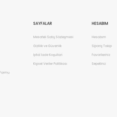
Gönder
SAYFALAR
HESABIM
Mesafeli Satış Sözleşmesi
Hesabım
Gizlilik ve Güvenlik
Sipariş Takip
İptal İade Koşullari
Favorileriniz
Kişisel Veriler Politikası
Sepetiniz
 Formu