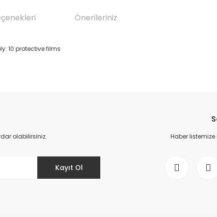
eçenekleri
Önerileriniz
y: 10 protective films
da yetersiz gördüğünüz noktaları öneri formunu kullanarak tarafımıza il
Bu ürüne ilk yorumu siz yapın!
S
Yorum Yaz
r olabilirsiniz.
Haber listemize
Kayıt Ol