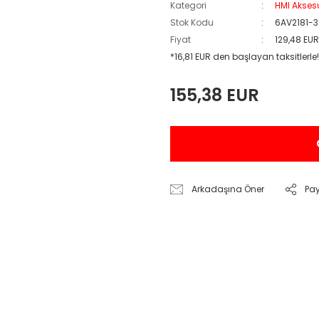
Kategori
HMI Akses
Stok Kodu
6AV2181-
Fiyat
129,48 EU
*16,81 EUR den başlayan taksitlerle!
155,38 EUR
Arkadaşına Öner
Pa