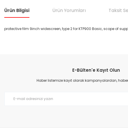
Ürün Bilgisi
Ürün Yorumları
Taksit S
protective film 9inch widescreen, type 2 for KTP900 Basic, scope of suppl
Bu ürünün fiyat bilgisi, resim, ürün açıklamalarında ve diğer konular
Görüş ve önerileriniz için teşekkür ederiz.
E-Bülten'e Kayıt Olun
Ürün resmi kalitesiz, bozuk veya görüntülenemiyor.
Ürün açıklamasında eksik bilgiler bulunuyor.
Haber listemize kayıt olarak kampanyalardan, haberda
Ürün bilgilerinde hatalar bulunuyor.
Ürün fiyatı diğer sitelerden daha pahalı.
Bu ürüne benzer farklı alternatifler olmalı.