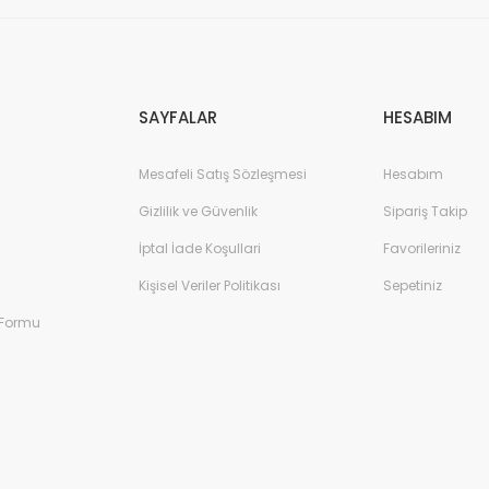
Gönder
SAYFALAR
HESABIM
Mesafeli Satış Sözleşmesi
Hesabım
Gizlilik ve Güvenlik
Sipariş Takip
İptal İade Koşullari
Favorileriniz
Kişisel Veriler Politikası
Sepetiniz
 Formu