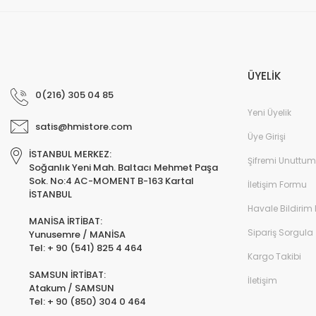
ÜYELİK
0(216) 305 04 85
Yeni Üyelik
satis@hmistore.com
Üye Girişi
İSTANBUL MERKEZ:
Şifremi Unuttum
Soğanlık Yeni Mah. Baltacı Mehmet Paşa
Sok. No:4 AC-MOMENT B-163 Kartal
İletişim Formu
İSTANBUL
Havale Bildirim
MANİSA İRTİBAT:
Sipariş Sorgula
Yunusemre / MANİSA
Tel: + 90 (541) 825 4 464
Kargo Takibi
SAMSUN İRTİBAT:
İletişim
Atakum / SAMSUN
Tel: + 90 (850) 304 0 464