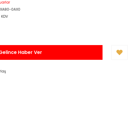
uarlar
8XA80-0AX0
+ KDV
Gelince Haber Ver
ylaş