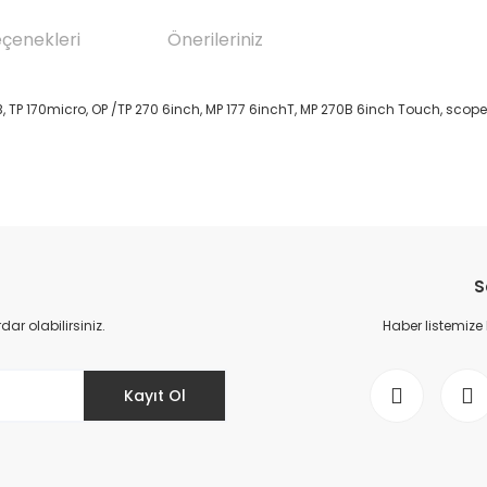
eçenekleri
Önerileriniz
0B, TP 170micro, OP /TP 270 6inch, MP 177 6inchT, MP 270B 6inch Touch, scope o
da yetersiz gördüğünüz noktaları öneri formunu kullanarak tarafımıza il
Bu ürüne ilk yorumu siz yapın!
S
Yorum Yaz
r olabilirsiniz.
Haber listemize
Kayıt Ol