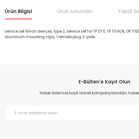
Ürün Bilgisi
Ürün Yorumları
Taksit S
service set 6inch devices, type 2, service set for TP 070, TP 170A/B, OP 17
aluminum mounting clips, 1 female plug 2-pole,
Bu ürünün fiyat bilgisi, resim, ürün açıklamalarında ve diğer konular
Görüş ve önerileriniz için teşekkür ederiz.
E-Bülten'e Kayıt Olun
Ürün resmi kalitesiz, bozuk veya görüntülenemiyor.
Ürün açıklamasında eksik bilgiler bulunuyor.
Haber listemize kayıt olarak kampanyalardan, haberda
Ürün bilgilerinde hatalar bulunuyor.
Ürün fiyatı diğer sitelerden daha pahalı.
Bu ürüne benzer farklı alternatifler olmalı.