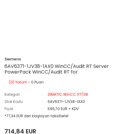
Siemens
6AV6371-1JV38-1AX0 WinCC/Audit RT Server
PowerPack WinCC/Audit RT for
(0) Yorum
- 0 Puan
Kategori
SIMATIC WinCC V7/V8
Stok Kodu
6AV6371-1JV38-1AX0
Fiyat
595,70 EUR + KDV
*77,34 EUR den başlayan taksitlerle!
714,84 EUR