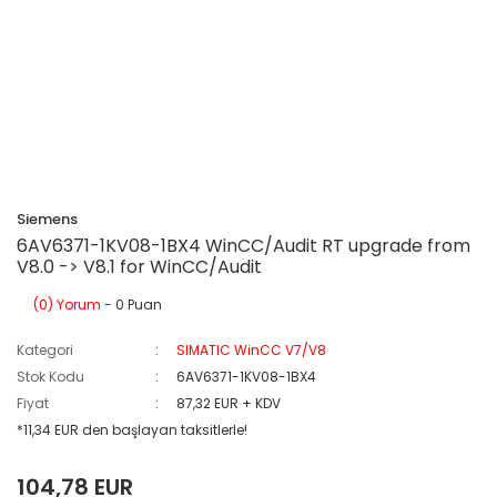
Siemens
6AV6371-1KV08-1BX4 WinCC/Audit RT upgrade from
V8.0 -> V8.1 for WinCC/Audit
(0) Yorum
- 0 Puan
Kategori
SIMATIC WinCC V7/V8
Stok Kodu
6AV6371-1KV08-1BX4
Fiyat
87,32 EUR + KDV
*11,34 EUR den başlayan taksitlerle!
104,78 EUR