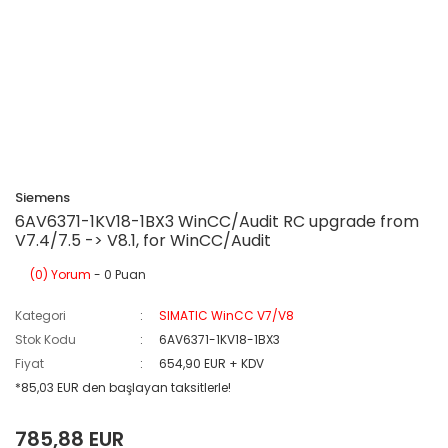
Siemens
6AV6371-1KV18-1BX3 WinCC/Audit RC upgrade from
V7.4/7.5 -> V8.1, for WinCC/Audit
(0) Yorum
- 0 Puan
Kategori
SIMATIC WinCC V7/V8
Stok Kodu
6AV6371-1KV18-1BX3
Fiyat
654,90 EUR + KDV
*85,03 EUR den başlayan taksitlerle!
785,88 EUR