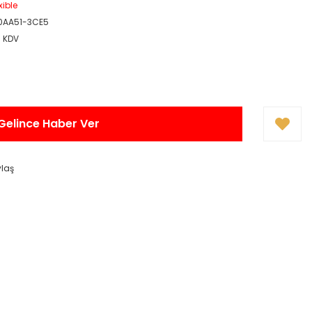
xible
0AA51-3CE5
+ KDV
Gelince Haber Ver
ylaş