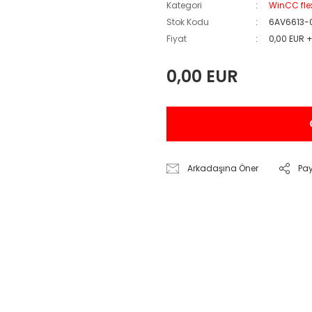
Kategori
WinCC fle
Stok Kodu
6AV6613-
Fiyat
0,00 EUR 
0,00 EUR
Arkadaşına Öner
Pa