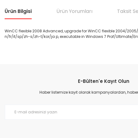
Ürün Bilgisi
Ürün Yorumları
Taksit S
WinCC flexible 2008 Advanced, upgrade for WinCC flexible 2004/2005/2
n/fr/it/sp/zh-s/zh-t/kor/ja p, executable in Windows 7 Prof/Ultimate/Ent
Bu ürünün fiyat bilgisi, resim, ürün açıklamalarında ve diğer konular
Görüş ve önerileriniz için teşekkür ederiz.
E-Bülten'e Kayıt Olun
Ürün resmi kalitesiz, bozuk veya görüntülenemiyor.
Ürün açıklamasında eksik bilgiler bulunuyor.
Haber listemize kayıt olarak kampanyalardan, haberda
Ürün bilgilerinde hatalar bulunuyor.
Ürün fiyatı diğer sitelerden daha pahalı.
Bu ürüne benzer farklı alternatifler olmalı.