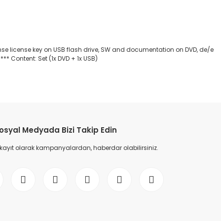
nse license key on USB flash drive, SW and documentation on DVD, de/e
*** Content: Set (1x DVD + 1x USB)
etebilirsiniz.
osyal Medyada Bizi Takip Edin
 kayıt olarak kampanyalardan, haberdar olabilirsiniz.