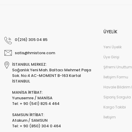
ÜYELİK
0(216) 305 04 85
Yeni Üyelik
satis@hmistore.com
Üye Girişi
İSTANBUL MERKEZ:
Şifremi Unuttum
Soğanlık Yeni Mah. Baltacı Mehmet Paşa
Sok. No:4 AC-MOMENT B-163 Kartal
İletişim Formu
İSTANBUL
Havale Bildirim
MANİSA İRTİBAT:
Sipariş Sorgula
Yunusemre / MANİSA
Tel: + 90 (541) 825 4 464
Kargo Takibi
SAMSUN İRTİBAT:
İletişim
Atakum / SAMSUN
Tel: + 90 (850) 304 0 464