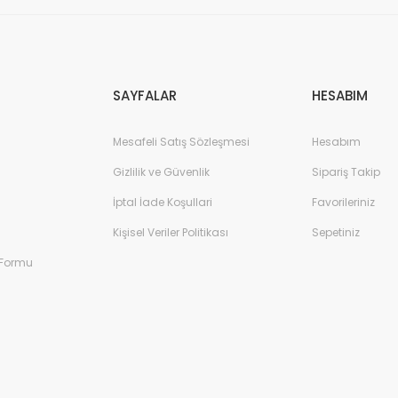
Gönder
SAYFALAR
HESABIM
Mesafeli Satış Sözleşmesi
Hesabım
Gizlilik ve Güvenlik
Sipariş Takip
İptal İade Koşullari
Favorileriniz
Kişisel Veriler Politikası
Sepetiniz
 Formu