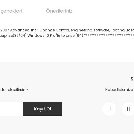
eçenekleri
Önerileriniz
007 Advanced, incl. Change Control, engineering software,Floating Lice
erprise(32/64) Windows 10 Pro/Enterprise (64) ****************************
da yetersiz gördüğünüz noktaları öneri formunu kullanarak tarafımıza il
Bu ürüne ilk yorumu siz yapın!
S
Yorum Yaz
r olabilirsiniz.
Haber listemize
Kayıt Ol