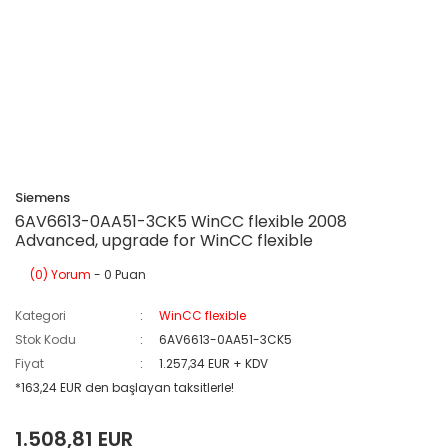
Siemens
6AV6613-0AA51-3CK5 WinCC flexible 2008
Advanced, upgrade for WinCC flexible
(0) Yorum
- 0 Puan
Kategori
WinCC flexible
Stok Kodu
6AV6613-0AA51-3CK5
Fiyat
1.257,34 EUR + KDV
*163,24 EUR den başlayan taksitlerle!
1.508,81 EUR