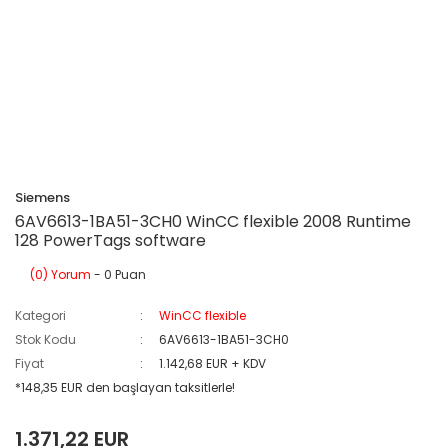
Siemens
6AV6613-1BA51-3CH0 WinCC flexible 2008 Runtime
128 PowerTags software
(0) Yorum
- 0 Puan
Kategori
WinCC flexible
Stok Kodu
6AV6613-1BA51-3CH0
Fiyat
1.142,68 EUR + KDV
*148,35 EUR den başlayan taksitlerle!
1.371,22 EUR