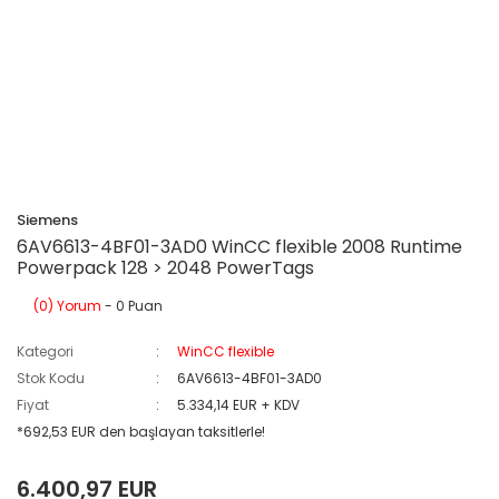
Siemens
6AV6613-4BF01-3AD0 WinCC flexible 2008 Runtime
Powerpack 128 > 2048 PowerTags
(0) Yorum
- 0 Puan
Kategori
WinCC flexible
Stok Kodu
6AV6613-4BF01-3AD0
Fiyat
5.334,14 EUR + KDV
*692,53 EUR den başlayan taksitlerle!
6.400,97 EUR