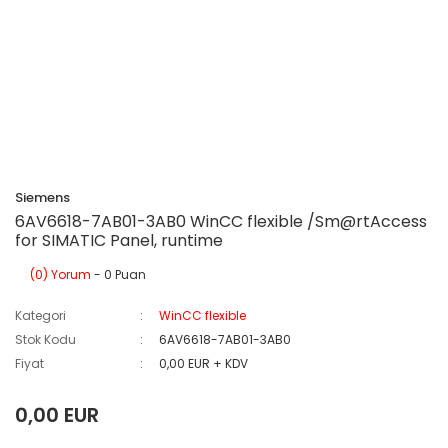
Siemens
6AV6618-7AB01-3AB0 WinCC flexible /Sm@rtAccess
for SIMATIC Panel, runtime
(0) Yorum
- 0 Puan
Kategori
WinCC flexible
Stok Kodu
6AV6618-7AB01-3AB0
Fiyat
0,00 EUR + KDV
0,00 EUR