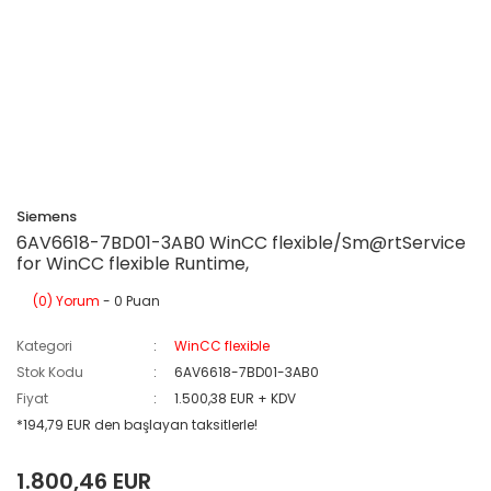
Siemens
6AV6618-7BD01-3AB0 WinCC flexible/Sm@rtService
for WinCC flexible Runtime,
(0) Yorum
- 0 Puan
Kategori
WinCC flexible
Stok Kodu
6AV6618-7BD01-3AB0
Fiyat
1.500,38 EUR + KDV
*194,79 EUR den başlayan taksitlerle!
1.800,46 EUR