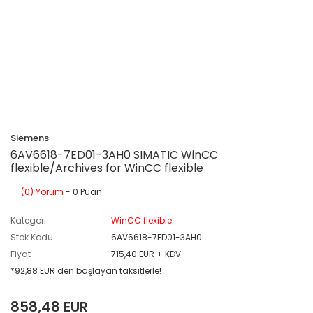
Siemens
6AV6618-7ED01-3AH0 SIMATIC WinCC
flexible/Archives for WinCC flexible
(0) Yorum
- 0 Puan
Kategori
WinCC flexible
Stok Kodu
6AV6618-7ED01-3AH0
Fiyat
715,40 EUR + KDV
*92,88 EUR den başlayan taksitlerle!
858,48 EUR