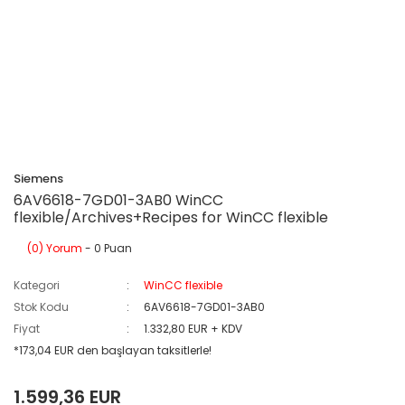
Siemens
6AV6618-7GD01-3AB0 WinCC
flexible/Archives+Recipes for WinCC flexible
(0) Yorum
- 0 Puan
Kategori
WinCC flexible
Stok Kodu
6AV6618-7GD01-3AB0
Fiyat
1.332,80 EUR + KDV
*173,04 EUR den başlayan taksitlerle!
1.599,36 EUR