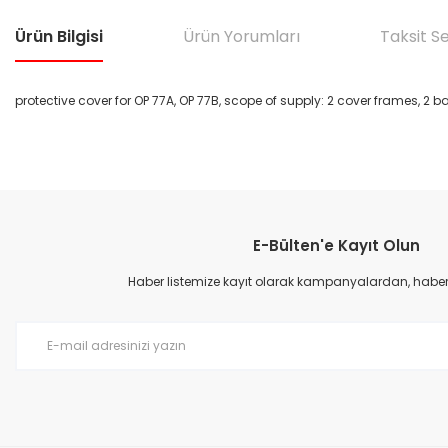
Ürün Bilgisi
Ürün Yorumları
Taksit S
protective cover for OP 77A, OP 77B, scope of supply: 2 cover frames, 2 b
Bu ürünün fiyat bilgisi, resim, ürün açıklamalarında ve diğer konular
Görüş ve önerileriniz için teşekkür ederiz.
E-Bülten'e Kayıt Olun
Ürün resmi kalitesiz, bozuk veya görüntülenemiyor.
Ürün açıklamasında eksik bilgiler bulunuyor.
Haber listemize kayıt olarak kampanyalardan, haberda
Ürün bilgilerinde hatalar bulunuyor.
Ürün fiyatı diğer sitelerden daha pahalı.
Bu ürüne benzer farklı alternatifler olmalı.