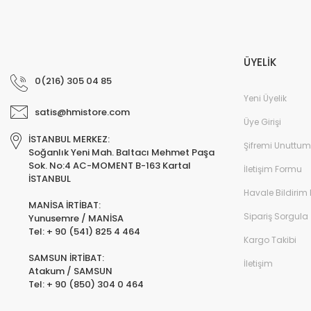
ÜYELİK
0(216) 305 04 85
Yeni Üyelik
satis@hmistore.com
Üye Girişi
İSTANBUL MERKEZ:
Şifremi Unuttum
Soğanlık Yeni Mah. Baltacı Mehmet Paşa
Sok. No:4 AC-MOMENT B-163 Kartal
İletişim Formu
İSTANBUL
Havale Bildirim
MANİSA İRTİBAT:
Sipariş Sorgula
Yunusemre / MANİSA
Tel: + 90 (541) 825 4 464
Kargo Takibi
SAMSUN İRTİBAT:
İletişim
Atakum / SAMSUN
Tel: + 90 (850) 304 0 464