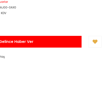
uarlar
1AJ00-0AX0
+ KDV
Gelince Haber Ver
ylaş