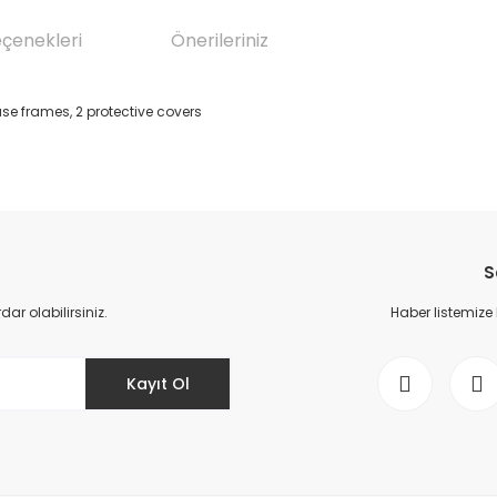
eçenekleri
Önerileriniz
ase frames, 2 protective covers
da yetersiz gördüğünüz noktaları öneri formunu kullanarak tarafımıza il
Bu ürüne ilk yorumu siz yapın!
S
Yorum Yaz
r olabilirsiniz.
Haber listemize
Kayıt Ol