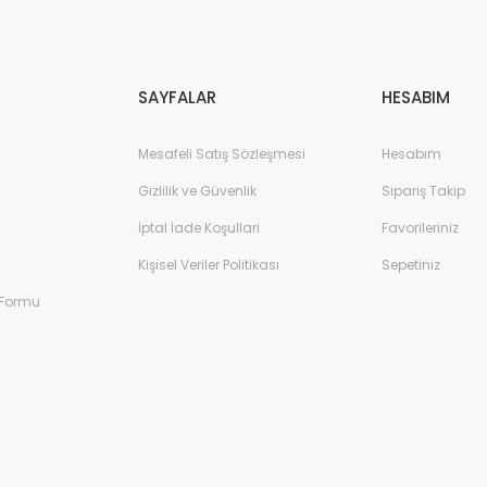
Gönder
SAYFALAR
HESABIM
Mesafeli Satış Sözleşmesi
Hesabım
Gizlilik ve Güvenlik
Sipariş Takip
İptal İade Koşullari
Favorileriniz
Kişisel Veriler Politikası
Sepetiniz
 Formu