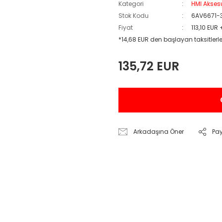
Kategori
HMI Akses
Stok Kodu
6AV6671
Fiyat
113,10 EUR
*14,68 EUR den başlayan taksitlerle
135,72 EUR
Arkadaşına Öner
Pa