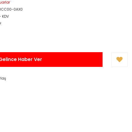
uarlar
-3CC00-0AX0
 + KDV
!
Gelince Haber Ver
ylaş