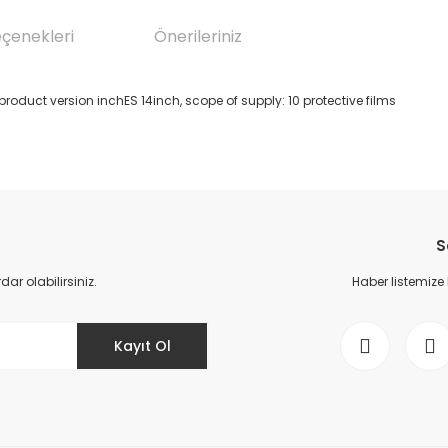
eçenekleri
Önerileriniz
product version inchES 14inch, scope of supply: 10 protective films
da yetersiz gördüğünüz noktaları öneri formunu kullanarak tarafımıza il
Bu ürüne ilk yorumu siz yapın!
S
Yorum Yaz
r olabilirsiniz.
Haber listemize
Kayıt Ol