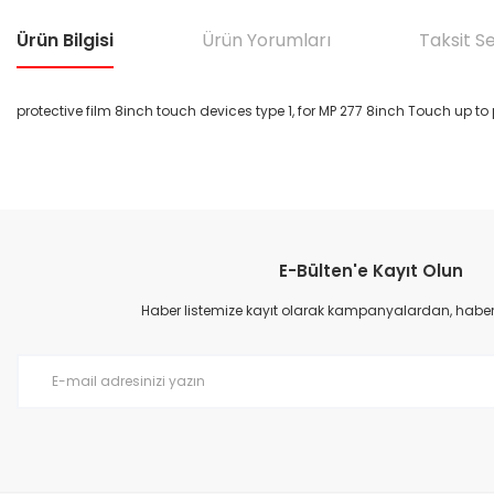
Ürün Bilgisi
Ürün Yorumları
Taksit S
protective film 8inch touch devices type 1, for MP 277 8inch Touch up to 
Bu ürünün fiyat bilgisi, resim, ürün açıklamalarında ve diğer konular
Görüş ve önerileriniz için teşekkür ederiz.
E-Bülten'e Kayıt Olun
Ürün resmi kalitesiz, bozuk veya görüntülenemiyor.
Ürün açıklamasında eksik bilgiler bulunuyor.
Haber listemize kayıt olarak kampanyalardan, haberda
Ürün bilgilerinde hatalar bulunuyor.
Ürün fiyatı diğer sitelerden daha pahalı.
Bu ürüne benzer farklı alternatifler olmalı.