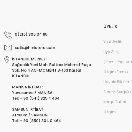
ÜYELİK
0(216) 305 04 85
Yeni Üyelik
satis@hmistore.com
Üye Girişi
İSTANBUL MERKEZ:
Şifremi Unuttum
Soğanlık Yeni Mah. Baltacı Mehmet Paşa
Sok. No:4 AC-MOMENT B-163 Kartal
İletişim Formu
İSTANBUL
Havale Bildirim
MANİSA İRTİBAT:
Sipariş Sorgula
Yunusemre / MANİSA
Tel: + 90 (541) 825 4 464
Kargo Takibi
SAMSUN İRTİBAT:
İletişim
Atakum / SAMSUN
Tel: + 90 (850) 304 0 464