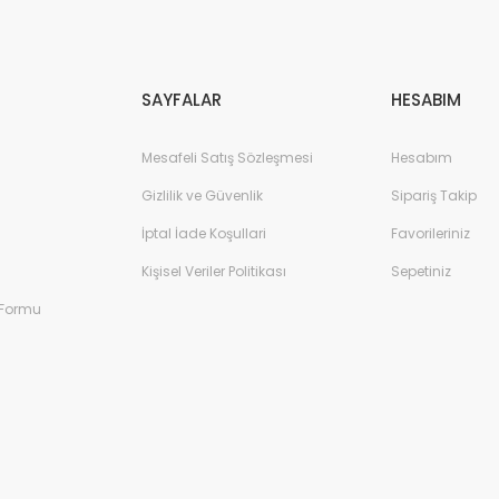
Gönder
SAYFALAR
HESABIM
Mesafeli Satış Sözleşmesi
Hesabım
Gizlilik ve Güvenlik
Sipariş Takip
İptal İade Koşullari
Favorileriniz
Kişisel Veriler Politikası
Sepetiniz
 Formu