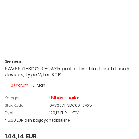
Siemens
6AV6671-3DC00-0AX5 protective film 10inch touch
devices, type 2, for KTP
(0) Yorum
- 0 Puan
Kategori
HMI Aksesuarlar
Stok Kodu
6AV6671-3DC00-0AX5
Fiyat
120,12 EUR + KDV
*15,60 EUR den başlayan taksitlerle!
144,14 EUR