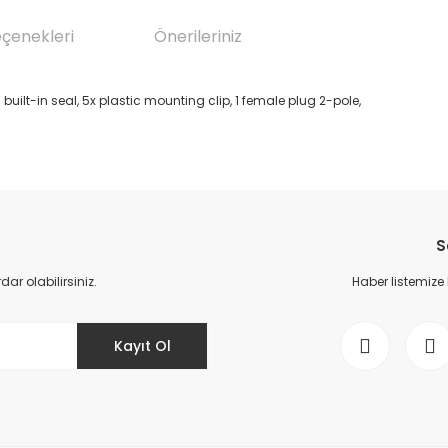
eçenekleri
Önerileriniz
 built-in seal, 5x plastic mounting clip, 1 female plug 2-pole,
da yetersiz gördüğünüz noktaları öneri formunu kullanarak tarafımıza il
Bu ürüne ilk yorumu siz yapın!
S
Yorum Yaz
r olabilirsiniz.
Haber listemize
Kayıt Ol