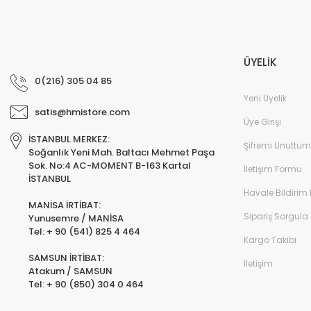
ÜYELİK
0(216) 305 04 85
Yeni Üyelik
satis@hmistore.com
Üye Girişi
İSTANBUL MERKEZ:
Şifremi Unuttum
Soğanlık Yeni Mah. Baltacı Mehmet Paşa
Sok. No:4 AC-MOMENT B-163 Kartal
İletişim Formu
İSTANBUL
Havale Bildirim
MANİSA İRTİBAT:
Sipariş Sorgula
Yunusemre / MANİSA
Tel: + 90 (541) 825 4 464
Kargo Takibi
SAMSUN İRTİBAT:
İletişim
Atakum / SAMSUN
Tel: + 90 (850) 304 0 464