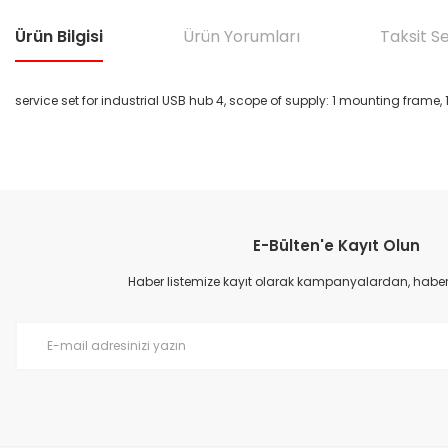
Ürün Bilgisi
Ürün Yorumları
Taksit S
service set for industrial USB hub 4, scope of supply: 1 mounting frame, 1
Bu ürünün fiyat bilgisi, resim, ürün açıklamalarında ve diğer konular
Görüş ve önerileriniz için teşekkür ederiz.
E-Bülten'e Kayıt Olun
Ürün resmi kalitesiz, bozuk veya görüntülenemiyor.
Ürün açıklamasında eksik bilgiler bulunuyor.
Haber listemize kayıt olarak kampanyalardan, haberda
Ürün bilgilerinde hatalar bulunuyor.
Ürün fiyatı diğer sitelerden daha pahalı.
Bu ürüne benzer farklı alternatifler olmalı.