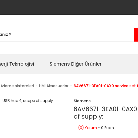
erji Teknolojisi
Siemens Diğer Ürünler
 İzleme sistemleri
HMI Aksesuarlar
6AV6671-3EA01-0AX0 service set fo
Siemens
6AV6671-3EA01-0AX0 s
of supply:
(0) Yorum
- 0 Puan