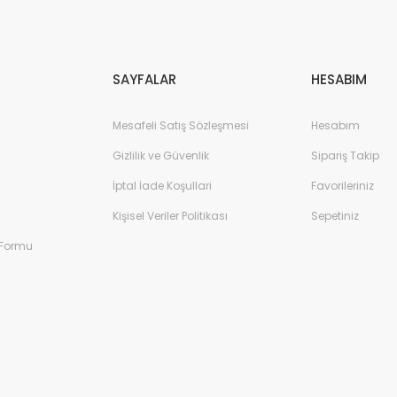
Gönder
SAYFALAR
HESABIM
Mesafeli Satış Sözleşmesi
Hesabım
Gizlilik ve Güvenlik
Sipariş Takip
İptal İade Koşullari
Favorileriniz
Kişisel Veriler Politikası
Sepetiniz
 Formu