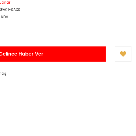
uarlar
3EA01-0AX0
+ KDV
Gelince Haber Ver
ylaş