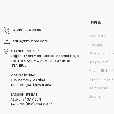
ÜYELİK
0(216) 305 04 85
Yeni Üyelik
satis@hmistore.com
Üye Girişi
İSTANBUL MERKEZ:
Şifremi Unuttum
Soğanlık Yeni Mah. Baltacı Mehmet Paşa
Sok. No:4 AC-MOMENT B-163 Kartal
İletişim Formu
İSTANBUL
Havale Bildirim
MANİSA İRTİBAT:
Sipariş Sorgula
Yunusemre / MANİSA
Tel: + 90 (541) 825 4 464
Kargo Takibi
SAMSUN İRTİBAT:
İletişim
Atakum / SAMSUN
Tel: + 90 (850) 304 0 464