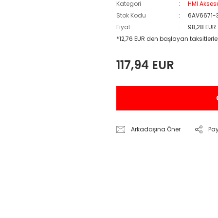
Kategori
HMI Akses
Stok Kodu
6AV6671-
Fiyat
98,28 EUR
*12,76 EUR den başlayan taksitlerle
117,94 EUR
Arkadaşına Öner
Pa