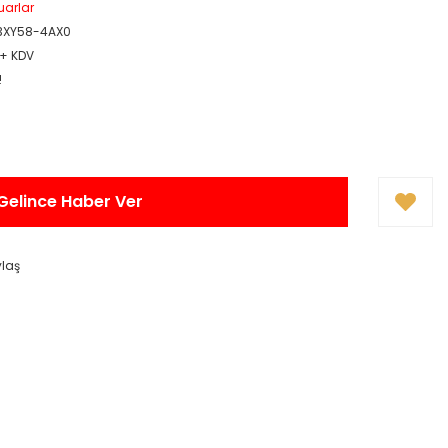
uarlar
3XY58-4AX0
 + KDV
!
Gelince Haber Ver
ylaş