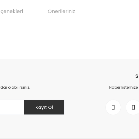
eçenekleri
Önerileriniz
da yetersiz gördüğünüz noktaları öneri formunu kullanarak tarafımıza il
Bu ürüne ilk yorumu siz yapın!
S
Yorum Yaz
r olabilirsiniz.
Haber listemize
Kayıt Ol