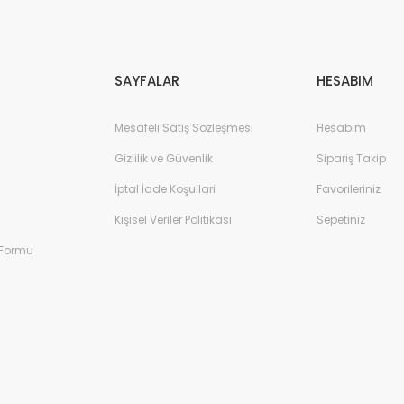
Gönder
SAYFALAR
HESABIM
Mesafeli Satış Sözleşmesi
Hesabım
Gizlilik ve Güvenlik
Sipariş Takip
İptal İade Koşullari
Favorileriniz
Kişisel Veriler Politikası
Sepetiniz
 Formu