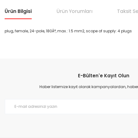
Ürün Bilgisi
Ürün Yorumları
Taksit S
plug, female, 24-pole, 180Â°, max.: 1.5 mm2, scope of supply: 4 plugs
Bu ürünün fiyat bilgisi, resim, ürün açıklamalarında ve diğer konular
Görüş ve önerileriniz için teşekkür ederiz.
E-Bülten'e Kayıt Olun
Ürün resmi kalitesiz, bozuk veya görüntülenemiyor.
Ürün açıklamasında eksik bilgiler bulunuyor.
Haber listemize kayıt olarak kampanyalardan, haberda
Ürün bilgilerinde hatalar bulunuyor.
Ürün fiyatı diğer sitelerden daha pahalı.
Bu ürüne benzer farklı alternatifler olmalı.