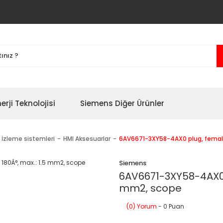
erji Teknolojisi
Siemens Diğer Ürünler
 İzleme sistemleri
HMI Aksesuarlar
6AV6671-3XY58-4AX0 plug, female,
Siemens
6AV6671-3XY58-4AX0 p
mm2, scope
(0) Yorum
- 0 Puan