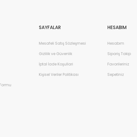
Gönder
SAYFALAR
HESABIM
Mesafeli Satış Sözleşmesi
Hesabım
Gizlilik ve Güvenlik
Sipariş Takip
İptal İade Koşullari
Favorileriniz
Kişisel Veriler Politikası
Sepetiniz
 Formu