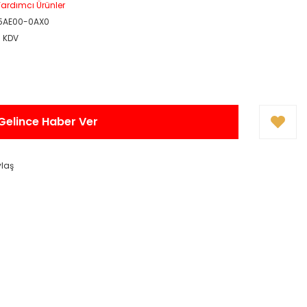
ardımcı Ürünler
5AE00-0AX0
+ KDV
Gelince Haber Ver
ylaş