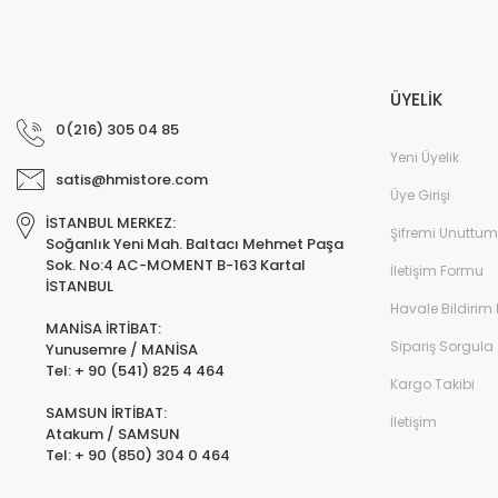
ÜYELİK
0(216) 305 04 85
Yeni Üyelik
satis@hmistore.com
Üye Girişi
İSTANBUL MERKEZ:
Şifremi Unuttum
Soğanlık Yeni Mah. Baltacı Mehmet Paşa
Sok. No:4 AC-MOMENT B-163 Kartal
İletişim Formu
İSTANBUL
Havale Bildirim
MANİSA İRTİBAT:
Sipariş Sorgula
Yunusemre / MANİSA
Tel: + 90 (541) 825 4 464
Kargo Takibi
SAMSUN İRTİBAT:
İletişim
Atakum / SAMSUN
Tel: + 90 (850) 304 0 464