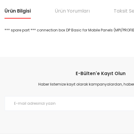
Ürün Bilgisi
Ürün Yorumları
Taksit S
*** spare part *** connection box DP Basic for Mobile Panels (MPI/PROFI
Bu ürünün fiyat bilgisi, resim, ürün açıklamalarında ve diğer konular
Görüş ve önerileriniz için teşekkür ederiz.
E-Bülten'e Kayıt Olun
Ürün resmi kalitesiz, bozuk veya görüntülenemiyor.
Ürün açıklamasında eksik bilgiler bulunuyor.
Haber listemize kayıt olarak kampanyalardan, haberda
Ürün bilgilerinde hatalar bulunuyor.
Ürün fiyatı diğer sitelerden daha pahalı.
Bu ürüne benzer farklı alternatifler olmalı.