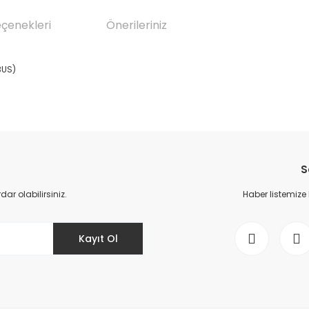
eçenekleri
Önerileriniz
BUS)
da yetersiz gördüğünüz noktaları öneri formunu kullanarak tarafımıza il
Bu ürüne ilk yorumu siz yapın!
S
Yorum Yaz
r olabilirsiniz.
Haber listemize
Kayıt Ol