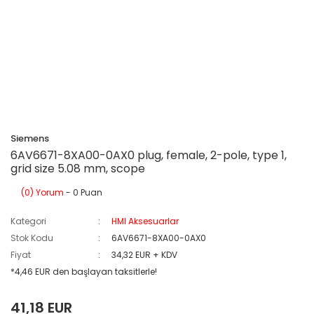
Siemens
6AV6671-8XA00-0AX0 plug, female, 2-pole, type 1,
grid size 5.08 mm, scope
(0) Yorum
- 0 Puan
Kategori
HMI Aksesuarlar
Stok Kodu
6AV6671-8XA00-0AX0
Fiyat
34,32 EUR + KDV
*4,46 EUR den başlayan taksitlerle!
41,18 EUR