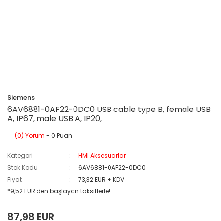
Siemens
6AV6881-0AF22-0DC0 USB cable type B, female USB
A, IP67, male USB A, IP20,
(0) Yorum
- 0 Puan
Kategori
HMI Aksesuarlar
Stok Kodu
6AV6881-0AF22-0DC0
Fiyat
73,32 EUR + KDV
*9,52 EUR den başlayan taksitlerle!
87,98 EUR