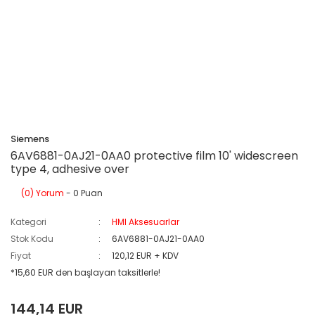
Siemens
6AV6881-0AJ21-0AA0 protective film 10' widescreen
type 4, adhesive over
(0) Yorum
- 0 Puan
Kategori
HMI Aksesuarlar
Stok Kodu
6AV6881-0AJ21-0AA0
Fiyat
120,12 EUR + KDV
*15,60 EUR den başlayan taksitlerle!
144,14 EUR