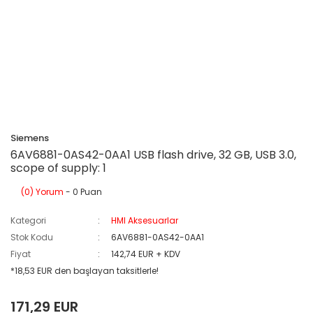
Siemens
6AV6881-0AS42-0AA1 USB flash drive, 32 GB, USB 3.0,
scope of supply: 1
(0) Yorum
- 0 Puan
Kategori
HMI Aksesuarlar
Stok Kodu
6AV6881-0AS42-0AA1
Fiyat
142,74 EUR + KDV
*18,53 EUR den başlayan taksitlerle!
171,29 EUR