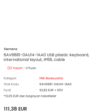
Siemens
6AV6881-0AU14-1AA0 USB plastic keyboard,
international layout, IP68, cable
(0) Yorum
- 0 Puan
Kategori
HMI Aksesuarlar
Stok Kodu
6AV6881-0AU14-1AA0
Fiyat
92,82 EUR + KDV
*12,05 EUR den başlayan taksitlerle!
111,38 EUR