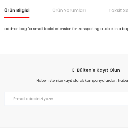
Ürün Bilgisi
Ürün Yorumları
Taksit S
add-on bag for small tablet extension for transporting a tablet in a ba
Bu ürünün fiyat bilgisi, resim, ürün açıklamalarında ve diğer konular
Görüş ve önerileriniz için teşekkür ederiz.
E-Bülten'e Kayıt Olun
Ürün resmi kalitesiz, bozuk veya görüntülenemiyor.
Ürün açıklamasında eksik bilgiler bulunuyor.
Haber listemize kayıt olarak kampanyalardan, haberda
Ürün bilgilerinde hatalar bulunuyor.
Ürün fiyatı diğer sitelerden daha pahalı.
Bu ürüne benzer farklı alternatifler olmalı.