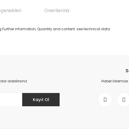
eçenekleri
Önerileriniz
g Further information, Quantity and content: see technical data
da yetersiz gördüğünüz noktaları öneri formunu kullanarak tarafımıza il
Bu ürüne ilk yorumu siz yapın!
S
Yorum Yaz
r olabilirsiniz.
Haber listemize
Kayıt Ol