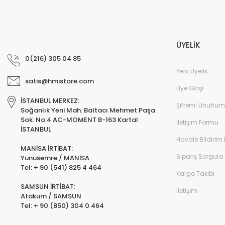
ÜYELİK
0(216) 305 04 85
Yeni Üyelik
satis@hmistore.com
Üye Girişi
İSTANBUL MERKEZ:
Şifremi Unuttum
Soğanlık Yeni Mah. Baltacı Mehmet Paşa
Sok. No:4 AC-MOMENT B-163 Kartal
İletişim Formu
İSTANBUL
Havale Bildirim
MANİSA İRTİBAT:
Sipariş Sorgula
Yunusemre / MANİSA
Tel: + 90 (541) 825 4 464
Kargo Takibi
SAMSUN İRTİBAT:
İletişim
Atakum / SAMSUN
Tel: + 90 (850) 304 0 464