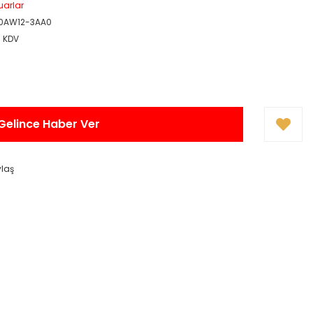
uarlar
0AW12-3AA0
+ KDV
Gelince Haber Ver
ylaş