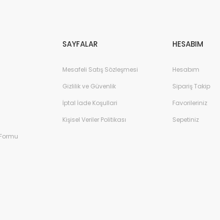
Gönder
SAYFALAR
HESABIM
Mesafeli Satış Sözleşmesi
Hesabım
Gizlilik ve Güvenlik
Sipariş Takip
İptal İade Koşullari
Favorileriniz
Kişisel Veriler Politikası
Sepetiniz
 Formu