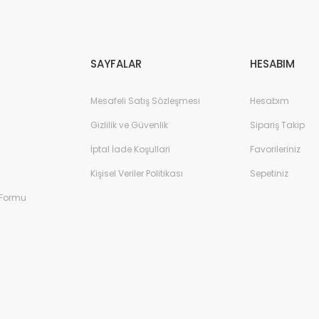
Gönder
SAYFALAR
HESABIM
Mesafeli Satış Sözleşmesi
Hesabım
Gizlilik ve Güvenlik
Sipariş Takip
İptal İade Koşullari
Favorileriniz
Kişisel Veriler Politikası
Sepetiniz
 Formu