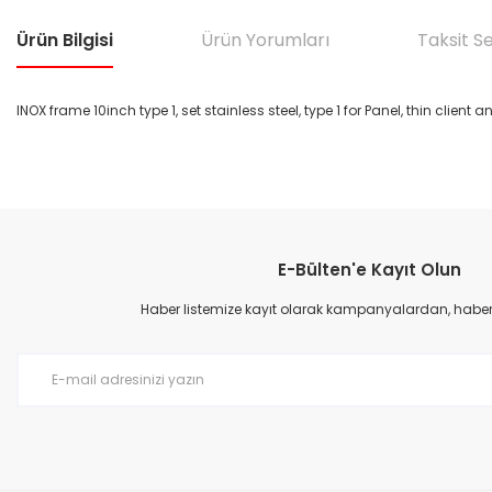
Ürün Bilgisi
Ürün Yorumları
Taksit S
INOX frame 10inch type 1, set stainless steel, type 1 for Panel, thin clie
Bu ürünün fiyat bilgisi, resim, ürün açıklamalarında ve diğer konular
Görüş ve önerileriniz için teşekkür ederiz.
E-Bülten'e Kayıt Olun
Ürün resmi kalitesiz, bozuk veya görüntülenemiyor.
Ürün açıklamasında eksik bilgiler bulunuyor.
Haber listemize kayıt olarak kampanyalardan, haberda
Ürün bilgilerinde hatalar bulunuyor.
Ürün fiyatı diğer sitelerden daha pahalı.
Bu ürüne benzer farklı alternatifler olmalı.