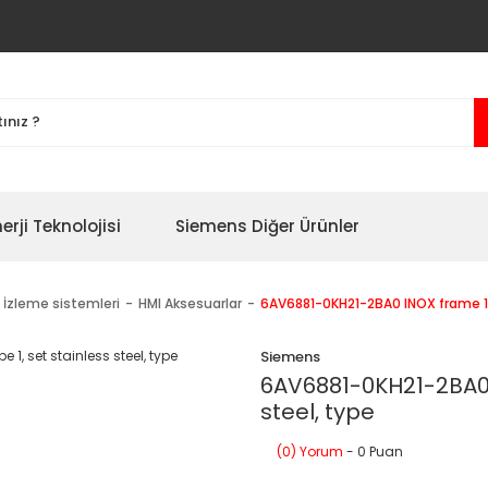
erji Teknolojisi
Siemens Diğer Ürünler
 İzleme sistemleri
HMI Aksesuarlar
6AV6881-0KH21-2BA0 INOX frame 10i
Siemens
6AV6881-0KH21-2BA0 I
steel, type
(0) Yorum
- 0 Puan