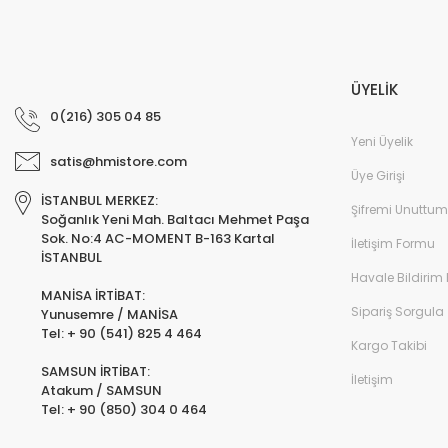
ÜYELİK
0(216) 305 04 85
Yeni Üyelik
satis@hmistore.com
Üye Girişi
İSTANBUL MERKEZ:
Şifremi Unuttum
Soğanlık Yeni Mah. Baltacı Mehmet Paşa
Sok. No:4 AC-MOMENT B-163 Kartal
İletişim Formu
İSTANBUL
Havale Bildirim
MANİSA İRTİBAT:
Sipariş Sorgula
Yunusemre / MANİSA
Tel: + 90 (541) 825 4 464
Kargo Takibi
SAMSUN İRTİBAT:
İletişim
Atakum / SAMSUN
Tel: + 90 (850) 304 0 464