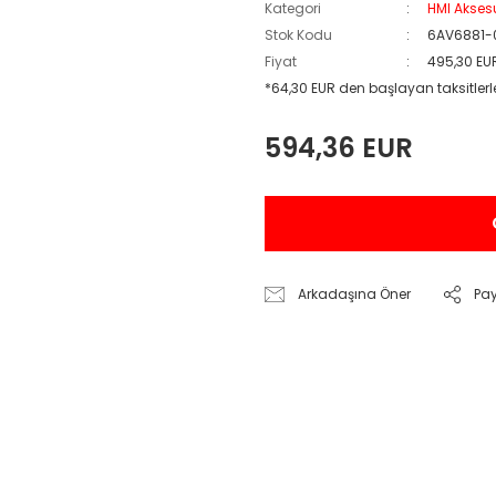
Kategori
HMI Akses
Stok Kodu
6AV6881-
Fiyat
495,30 EU
*64,30 EUR den başlayan taksitlerl
594,36 EUR
Arkadaşına Öner
Pa