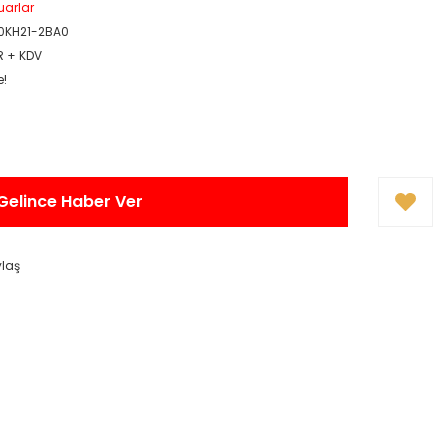
uarlar
0KH21-2BA0
R + KDV
e!
Gelince Haber Ver
ylaş