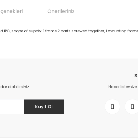
eçenekleri
Önerileriniz
nt and IPC, scope of supply: 1 frame 2 parts screwed together, 1 mounting fram
da yetersiz gördüğünüz noktaları öneri formunu kullanarak tarafımıza il
Bu ürüne ilk yorumu siz yapın!
S
Yorum Yaz
r olabilirsiniz.
Haber listemize
Kayıt Ol