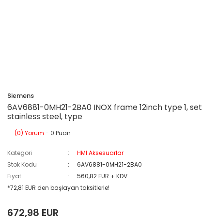
Siemens
6AV6881-0MH21-2BA0 INOX frame 12inch type 1, set
stainless steel, type
(0) Yorum
- 0 Puan
Kategori
HMI Aksesuarlar
Stok Kodu
6AV6881-0MH21-2BA0
Fiyat
560,82 EUR + KDV
*72,81 EUR den başlayan taksitlerle!
672,98 EUR