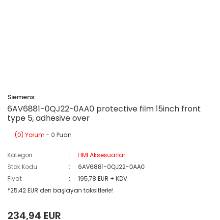
Siemens
6AV6881-0QJ22-0AA0 protective film 15inch front
type 5, adhesive over
(0) Yorum
- 0 Puan
Kategori
HMI Aksesuarlar
Stok Kodu
6AV6881-0QJ22-0AA0
Fiyat
195,78 EUR + KDV
*25,42 EUR den başlayan taksitlerle!
234,94 EUR