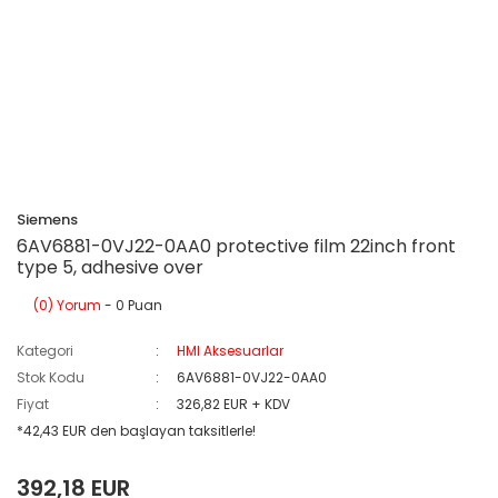
Siemens
6AV6881-0VJ22-0AA0 protective film 22inch front
type 5, adhesive over
(0) Yorum
- 0 Puan
Kategori
HMI Aksesuarlar
Stok Kodu
6AV6881-0VJ22-0AA0
Fiyat
326,82 EUR + KDV
*42,43 EUR den başlayan taksitlerle!
392,18 EUR