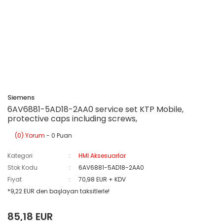
Siemens
6AV6881-5AD18-2AA0 service set KTP Mobile,
protective caps including screws,
(0) Yorum
- 0 Puan
Kategori
HMI Aksesuarlar
Stok Kodu
6AV6881-5AD18-2AA0
Fiyat
70,98 EUR + KDV
*9,22 EUR den başlayan taksitlerle!
85,18 EUR