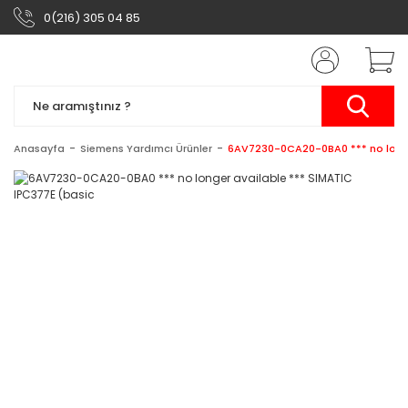
0(216) 305 04 85
Anasayfa
Siemens Yardımcı Ürünler
6AV7230-0CA20-0BA0 *** no longe