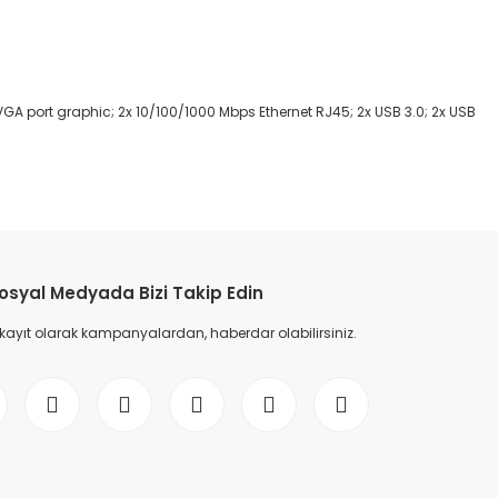
VGA port graphic; 2x 10/100/1000 Mbps Ethernet RJ45; 2x USB 3.0; 2x USB
etebilirsiniz.
osyal Medyada Bizi Takip Edin
 kayıt olarak kampanyalardan, haberdar olabilirsiniz.