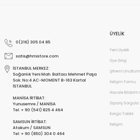
ÜYELİK
0(216) 305 04 85
Yeni Üyelik
satis@hmistore.com
Üye Girişi
İSTANBUL MERKEZ:
Şifremi Unuttum
Soğanlık Yeni Mah. Baltacı Mehmet Paşa
Sok. No:4 AC-MOMENT B-163 Kartal
İletişim Formu
İSTANBUL
Havale Bildirim
MANİSA İRTİBAT:
Sipariş Sorgula
Yunusemre / MANİSA
Tel: + 90 (541) 825 4 464
Kargo Takibi
SAMSUN İRTİBAT:
İletişim
Atakum / SAMSUN
Tel: + 90 (850) 304 0 464