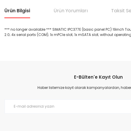
Ürün Bilgisi
Ürün Yorumları
Taksit S
*** no longer available *** SIMATIC IPC377E (basic panel PC) 19inch Tou
2.0; 4x serial ports (COM); 1x mPCIe slot; 1x mSATA slot; without operatin
Bu ürünün fiyat bilgisi, resim, ürün açıklamalarında ve diğer konular
Görüş ve önerileriniz için teşekkür ederiz.
E-Bülten'e Kayıt Olun
Ürün resmi kalitesiz, bozuk veya görüntülenemiyor.
Ürün açıklamasında eksik bilgiler bulunuyor.
Haber listemize kayıt olarak kampanyalardan, haberda
Ürün bilgilerinde hatalar bulunuyor.
Ürün fiyatı diğer sitelerden daha pahalı.
Bu ürüne benzer farklı alternatifler olmalı.