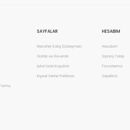
Gönder
SAYFALAR
HESABIM
Mesafeli Satış Sözleşmesi
Hesabım
Gizlilik ve Güvenlik
Sipariş Takip
İptal İade Koşullari
Favorileriniz
Kişisel Veriler Politikası
Sepetiniz
 Formu