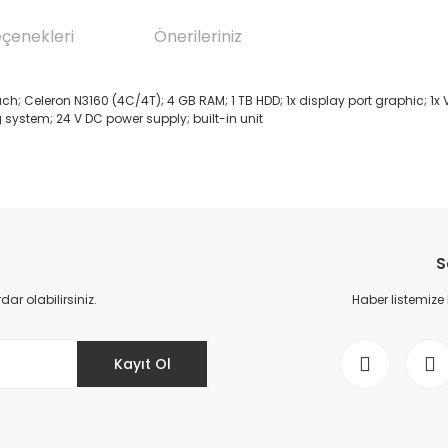
eçenekleri
Önerileriniz
ch; Celeron N3160 (4C/4T); 4 GB RAM; 1 TB HDD; 1x display port graphic; 1x 
g system; 24 V DC power supply; built-in unit
da yetersiz gördüğünüz noktaları öneri formunu kullanarak tarafımıza il
Bu ürüne ilk yorumu siz yapın!
S
Yorum Yaz
r olabilirsiniz.
Haber listemize
Kayıt Ol