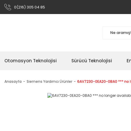
0(216) 305 04 85
Otomasyon Teknolojisi
Sürücü Teknolojisi
En
Anasayfa
Siemens Yardımcı Ürünler
6AV7230-0EA20-0BA0 *** no lo