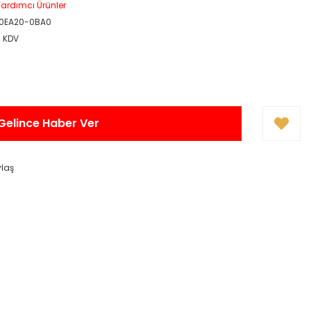
ardımcı Ürünler
0EA20-0BA0
+ KDV
Gelince Haber Ver
ylaş