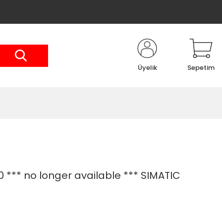
Üyelik
Sepetim
*** no longer available *** SIMATIC