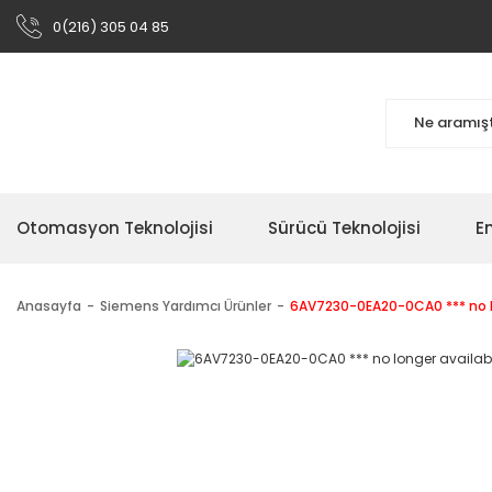
0(216) 305 04 85
Otomasyon Teknolojisi
Sürücü Teknolojisi
En
Anasayfa
Siemens Yardımcı Ürünler
6AV7230-0EA20-0CA0 *** no lo