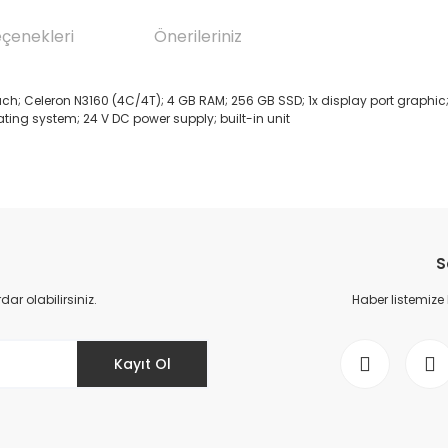
eçenekleri
Önerileriniz
ch; Celeron N3160 (4C/4T); 4 GB RAM; 256 GB SSD; 1x display port graphic; 
rating system; 24 V DC power supply; built-in unit
da yetersiz gördüğünüz noktaları öneri formunu kullanarak tarafımıza il
Bu ürüne ilk yorumu siz yapın!
S
Yorum Yaz
r olabilirsiniz.
Haber listemize
Kayıt Ol