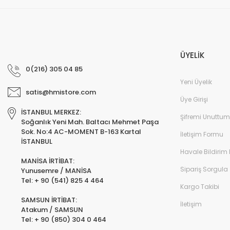
ÜYELİK
0(216) 305 04 85
Yeni Üyelik
satis@hmistore.com
Üye Girişi
İSTANBUL MERKEZ:
Şifremi Unuttum
Soğanlık Yeni Mah. Baltacı Mehmet Paşa
Sok. No:4 AC-MOMENT B-163 Kartal
İletişim Formu
İSTANBUL
Havale Bildirim
MANİSA İRTİBAT:
Sipariş Sorgula
Yunusemre / MANİSA
Tel: + 90 (541) 825 4 464
Kargo Takibi
SAMSUN İRTİBAT:
İletişim
Atakum / SAMSUN
Tel: + 90 (850) 304 0 464