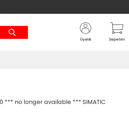
Üyelik
Sepetim
*** no longer available *** SIMATIC