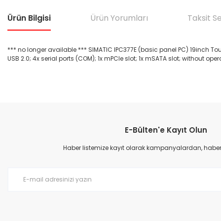
Ürün Bilgisi
Ürün Yorumları
Taksit S
*** no longer available *** SIMATIC IPC377E (basic panel PC) 19inch Tou
USB 2.0; 4x serial ports (COM); 1x mPCIe slot; 1x mSATA slot; without ope
Bu ürünün fiyat bilgisi, resim, ürün açıklamalarında ve diğer konular
Görüş ve önerileriniz için teşekkür ederiz.
E-Bülten'e Kayıt Olun
Ürün resmi kalitesiz, bozuk veya görüntülenemiyor.
Ürün açıklamasında eksik bilgiler bulunuyor.
Haber listemize kayıt olarak kampanyalardan, haberda
Ürün bilgilerinde hatalar bulunuyor.
Ürün fiyatı diğer sitelerden daha pahalı.
Bu ürüne benzer farklı alternatifler olmalı.