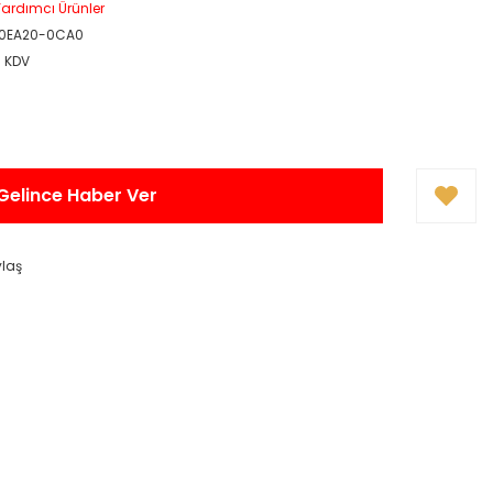
ardımcı Ürünler
0EA20-0CA0
+ KDV
Gelince Haber Ver
ylaş