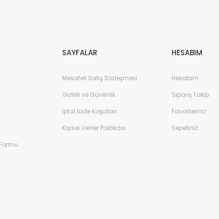
Gönder
SAYFALAR
HESABIM
Mesafeli Satış Sözleşmesi
Hesabım
Gizlilik ve Güvenlik
Sipariş Takip
İptal İade Koşullari
Favorileriniz
Kişisel Veriler Politikası
Sepetiniz
 Formu