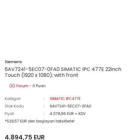
Siemens
6AV7241-5EC07-0FA0 SIMATIC IPC 477E 22inch
Touch (1920 x 1080); with front
(0) Yorum
- 0 Puan
Kategori
SIMATIC IPC477E
Stok Kodu
6AV7241-5EC07-0FA0
Fiyat
4.078,96 EUR + KDV
*529,57 EUR den başlayan taksitlerle!
4.894,75 EUR