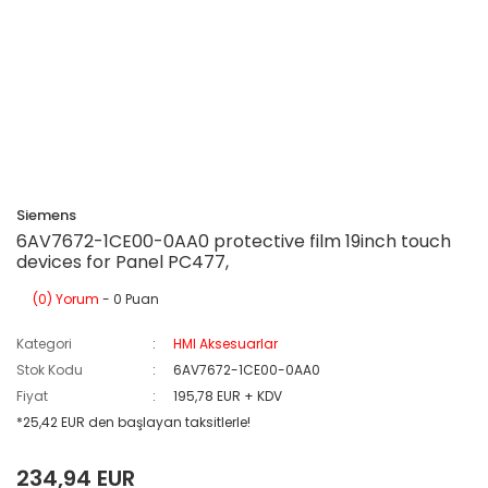
Siemens
6AV7672-1CE00-0AA0 protective film 19inch touch
devices for Panel PC477,
(0) Yorum
- 0 Puan
Kategori
HMI Aksesuarlar
Stok Kodu
6AV7672-1CE00-0AA0
Fiyat
195,78 EUR + KDV
*25,42 EUR den başlayan taksitlerle!
234,94 EUR