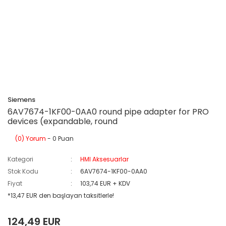
Siemens
6AV7674-1KF00-0AA0 round pipe adapter for PRO
devices (expandable, round
(0) Yorum
- 0 Puan
Kategori
HMI Aksesuarlar
Stok Kodu
6AV7674-1KF00-0AA0
Fiyat
103,74 EUR + KDV
*13,47 EUR den başlayan taksitlerle!
124,49 EUR