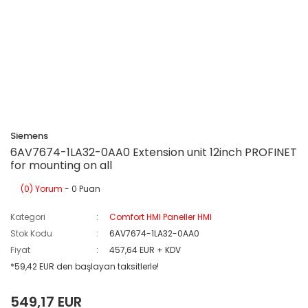
Siemens
6AV7674-1LA32-0AA0 Extension unit 12inch PROFINET
for mounting on all
(0) Yorum
- 0 Puan
Kategori
Comfort HMI Paneller HMI
Stok Kodu
6AV7674-1LA32-0AA0
Fiyat
457,64 EUR + KDV
*59,42 EUR den başlayan taksitlerle!
549,17 EUR