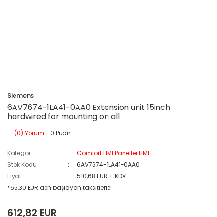
Siemens
6AV7674-1LA41-0AA0 Extension unit 15inch
hardwired for mounting on all
(0) Yorum
- 0 Puan
Kategori
Comfort HMI Paneller HMI
Stok Kodu
6AV7674-1LA41-0AA0
Fiyat
510,68 EUR + KDV
*66,30 EUR den başlayan taksitlerle!
612,82 EUR