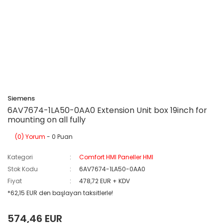
Siemens
6AV7674-1LA50-0AA0 Extension Unit box 19inch for
mounting on all fully
(0) Yorum
- 0 Puan
Kategori
Comfort HMI Paneller HMI
Stok Kodu
6AV7674-1LA50-0AA0
Fiyat
478,72 EUR + KDV
*62,15 EUR den başlayan taksitlerle!
574,46 EUR