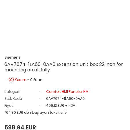
Siemens
6AV7674-1LA60-0AA0 Extension Unit box 22 inch for
mounting on all fully
(0) Yorum
- 0 Puan
Kategori
Comfort HMI Paneller HMI
Stok Kodu
6AV7674-1LA60-0AA0
Fiyat
499,12 EUR + KDV
*64,80 EUR den başlayan taksitlerle!
598,94 EUR