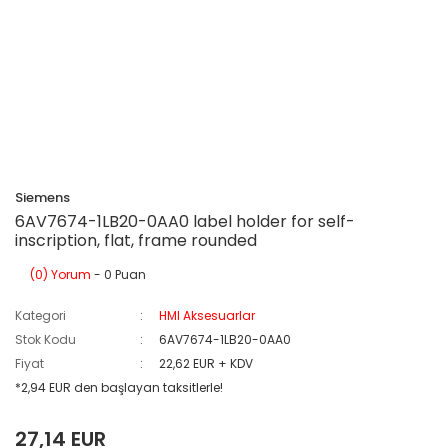
Siemens
6AV7674-1LB20-0AA0 label holder for self-
inscription, flat, frame rounded
(0) Yorum
- 0 Puan
Kategori
HMI Aksesuarlar
Stok Kodu
6AV7674-1LB20-0AA0
Fiyat
22,62 EUR + KDV
*2,94 EUR den başlayan taksitlerle!
27,14 EUR