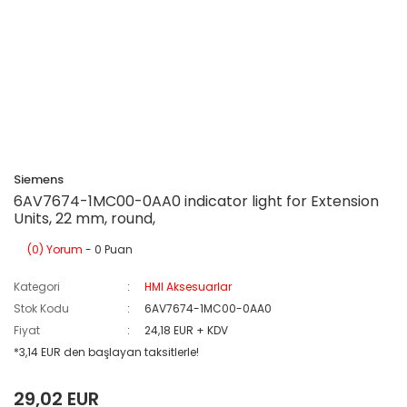
Siemens
6AV7674-1MC00-0AA0 indicator light for Extension
Units, 22 mm, round,
(0) Yorum
- 0 Puan
Kategori
HMI Aksesuarlar
Stok Kodu
6AV7674-1MC00-0AA0
Fiyat
24,18 EUR + KDV
*3,14 EUR den başlayan taksitlerle!
29,02 EUR