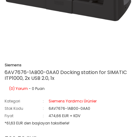
Siemens
6AV7676-1AB00-0AA0 Docking station for SIMATIC
ITP1000, 2x USB 2.0, 1x
(0) Yorum
- 0 Puan
Kategori
Siemens Yardımcı Ürünler
Stok Kodu
6AV7676-1AB00-0AA0
Fiyat
474,66 EUR + KDV
*61,63 EUR den başlayan taksitlerle!