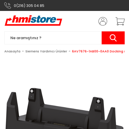
0(216) 305 04 85
Anasayfa
Siemens Yardımcı Ürünler
6AV7676-1AB00-0AA0 Docking statio