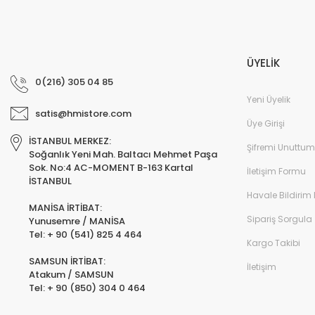
ÜYELİK
0(216) 305 04 85
Yeni Üyelik
satis@hmistore.com
Üye Girişi
İSTANBUL MERKEZ:
Şifremi Unuttum
Soğanlık Yeni Mah. Baltacı Mehmet Paşa
Sok. No:4 AC-MOMENT B-163 Kartal
İletişim Formu
İSTANBUL
Havale Bildirim
MANİSA İRTİBAT:
Sipariş Sorgula
Yunusemre / MANİSA
Tel: + 90 (541) 825 4 464
Kargo Takibi
SAMSUN İRTİBAT:
İletişim
Atakum / SAMSUN
Tel: + 90 (850) 304 0 464