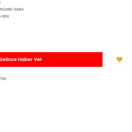
s
-0CH30-0AA0
 + KDV
Gelince Haber Ver
ylaş