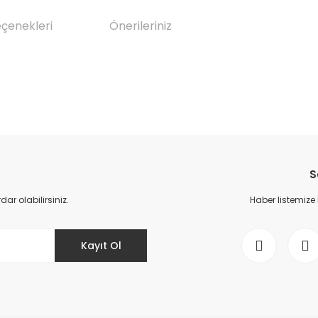
eçenekleri
Önerileriniz
da yetersiz gördüğünüz noktaları öneri formunu kullanarak tarafımıza il
Bu ürüne ilk yorumu siz yapın!
S
Yorum Yaz
r olabilirsiniz.
Haber listemize
Kayıt Ol