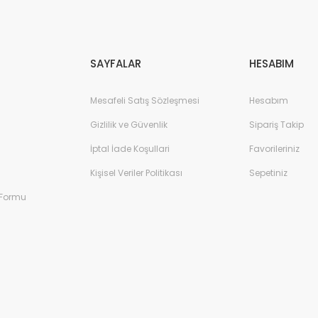
Gönder
SAYFALAR
HESABIM
Mesafeli Satış Sözleşmesi
Hesabım
Gizlilik ve Güvenlik
Sipariş Takip
İptal İade Koşullari
Favorileriniz
Kişisel Veriler Politikası
Sepetiniz
 Formu