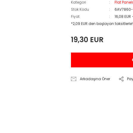
Kategori
Flat Panel
Stok Kodu
6AV7860
Fiyat
16,08 EUR
*2,09 EUR den başlayan taksitlerle!
19,30 EUR
Arkadaşına Öner
Pa