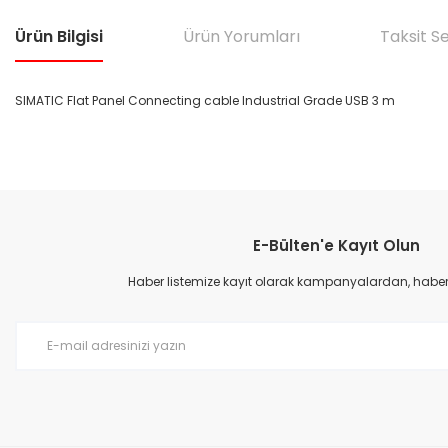
Ürün Bilgisi
Ürün Yorumları
Taksit S
SIMATIC Flat Panel Connecting cable Industrial Grade USB 3 m
Bu ürünün fiyat bilgisi, resim, ürün açıklamalarında ve diğer konular
Görüş ve önerileriniz için teşekkür ederiz.
E-Bülten'e Kayıt Olun
Ürün resmi kalitesiz, bozuk veya görüntülenemiyor.
Ürün açıklamasında eksik bilgiler bulunuyor.
Haber listemize kayıt olarak kampanyalardan, haberda
Ürün bilgilerinde hatalar bulunuyor.
Ürün fiyatı diğer sitelerden daha pahalı.
Bu ürüne benzer farklı alternatifler olmalı.