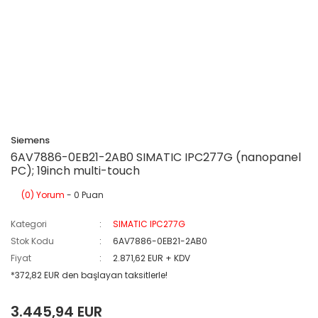
Siemens
6AV7886-0EB21-2AB0 SIMATIC IPC277G (nanopanel
PC); 19inch multi-touch
(0) Yorum
- 0 Puan
Kategori
SIMATIC IPC277G
Stok Kodu
6AV7886-0EB21-2AB0
Fiyat
2.871,62 EUR + KDV
*372,82 EUR den başlayan taksitlerle!
3.445,94 EUR